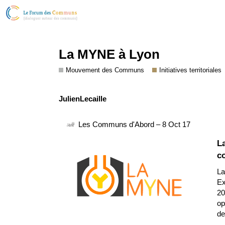
La MYNE à Lyon
Mouvement des Communs
Initiatives territoriales
JulienLecaille
Les Communs d'Abord – 8 Oct 17
La
c
La
Ex
20
op
de