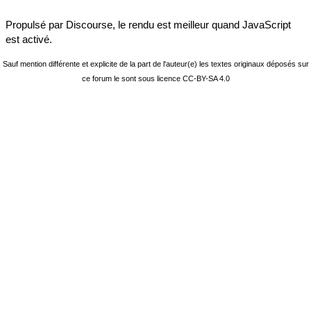
Propulsé par
Discourse
, le rendu est meilleur quand JavaScript
est activé.
Sauf mention différente et explicite de la part de l'auteur(e) les textes originaux déposés sur
ce forum le sont sous licence
CC-BY-SA 4.0