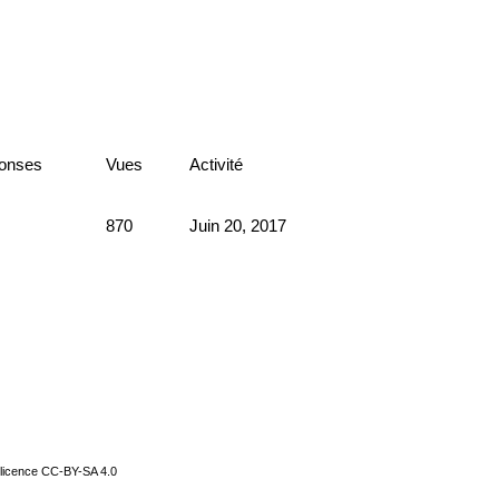
onses
Vues
Activité
870
Juin 20, 2017
 licence
CC-BY-SA 4.0